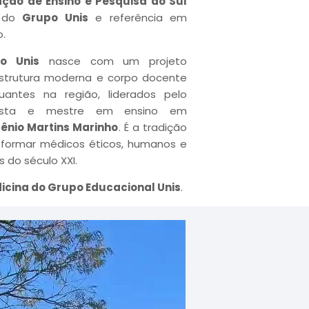
ção de Ensino e Pesquisa do Sul
a do
Grupo Unis
e referência em
.
o Unis
nasce com um projeto
estrutura moderna e corpo docente
antes na região, liderados pelo
cionista e mestre em ensino em
ênio Martins Marinho
. É a tradição
 formar médicos éticos, humanos e
 do século XXI.
icina do Grupo Educacional Unis
.