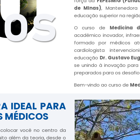
força da
FEPESMIG (Funda
de MInas)
, Mantenedor
educação superior na região
O curso de
Medicina d
acadêmico inovador, infra
formado por médicos atu
cardiologista interven
educação
Dr. Gustavo Eug
se unindo à inovação para
preparados para os desafios
Bem-vindo ao curso de
Med
A IDEAL PARA
S MÉDICOS
 colocar você no centro da
uito além da teoria, desde
o