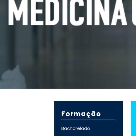
Formação
B
acharelado