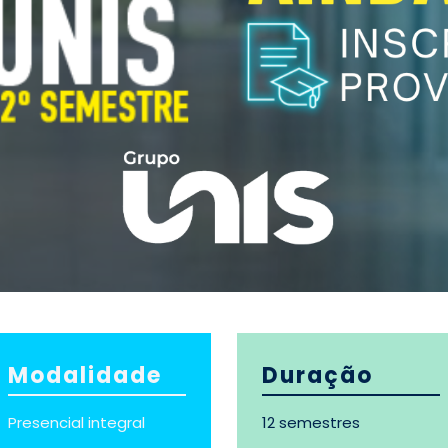
Modalidade
Duraçã
o
Presencial integral
12 semestres